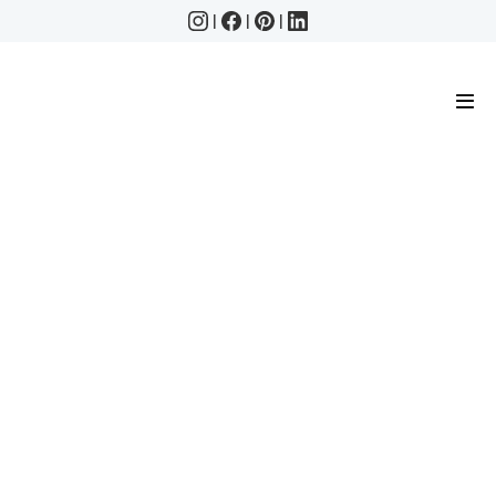
|
|
|