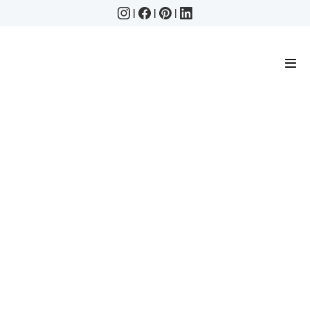
|
|
|