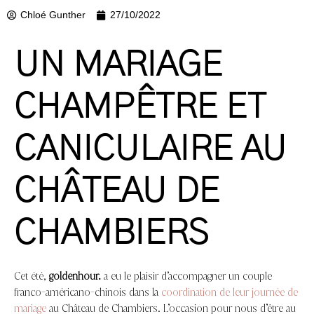
Chloé Gunther
27/10/2022
UN MARIAGE
CHAMPÊTRE ET
CANICULAIRE AU
CHÂTEAU DE
CHAMBIERS
Cet été,
goldenhour.
a eu le plaisir d’accompagner un couple
franco-américano-chinois dans la
coordination de leur journée de
mariage
au Château de Chambiers. L’occasion pour nous d’être au